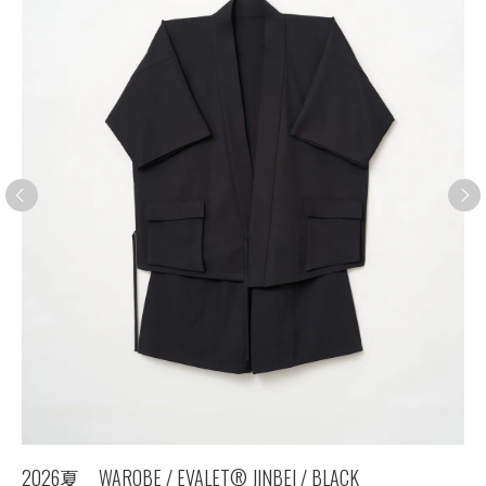
2026夏 WAROBE / EVALET®︎ JINBEI / BLACK