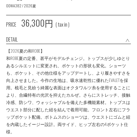
00WA382 / 2026夏
36,300円
PRICE
( tax in )
DETAIL
【2026夏の和ROBE】
和ROBE夏の定番、甚平がモデルチェンジ。トップスが少しゆとり
あるシルエットに変更され、ポケットの形状も変化。ショーツ
も、ポケット、その他仕様をアップデートし、より履きやすさを
向上させました。今作の生地は、吸水速乾性に優れたEVALETを採
用。梳毛と見紛う綺麗な表面はオクタワルツ糸を使用することに
より、合繊特有の光沢を抑えたカルぜ。さらにストレッチ、接触
冷感、防シワ、ウォッシャブルを備えた多機能素材。トップスは
ウエスト部分に配した紐を結んで着用可能。フロント左右にフラ
ップポケット配備。ボトムスのショーツは、ウエストにゴムと紐
を内蔵したイージー設計。両サイド、ヒップ左右の4ポケット仕
様。