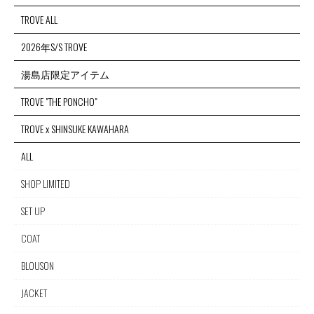
TROVE ALL
2026年S/S TROVE
湯島店限定アイテム
TROVE "THE PONCHO"
TROVE x SHINSUKE KAWAHARA
ALL
SHOP LIMITED
SET UP
COAT
BLOUSON
JACKET