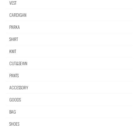
VEST
CARDIGAN
PARKA
SHIRT
KNIT
CUT&SEWN
PANTS
ACCESSORY
GOODS
BAG
SHOES