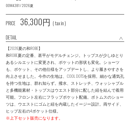
00WA381 / 2026夏
36,300円
PRICE
( tax in )
DETAIL
【2026夏の和ROBE】
和ROBE夏の定番、甚平がモデルチェンジ。トップスが少しゆとり
あるシルエットに変更され、ポケットの形状も変化。ショーツ
も、ポケット、その他仕様をアップデートし、より履きやすさを
向上させました。今作の生地は、COOL DOTSを採用。細かな通気孔
を持つ生地は、群れ知らず。撥水、ストレッチ、ウォッシャブル
と多機能素材・トップスはウエスト部分に配した紐を結んで着用
可能。フロント左右にフラップポケット配備。ボトムスのショー
ツは、ウエストにゴムと紐を内蔵したイージー設計。両サイド、
ヒップ左右の4ポケット仕様。
※上下セット販売になります。