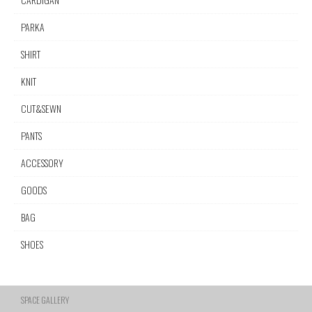
PARKA
SHIRT
KNIT
CUT&SEWN
PANTS
ACCESSORY
GOODS
BAG
SHOES
SPACE GALLERY