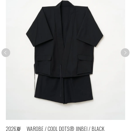
2026夏 WAROBE / COOL DOTS®︎ JINBEI / BLACK