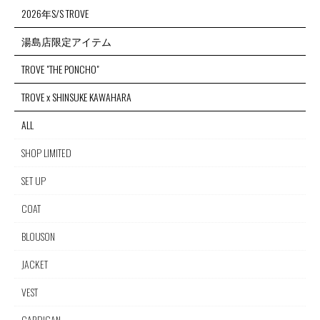
2026年S/S TROVE
湯島店限定アイテム
TROVE "THE PONCHO"
TROVE x SHINSUKE KAWAHARA
ALL
SHOP LIMITED
SET UP
COAT
BLOUSON
JACKET
VEST
CARDIGAN