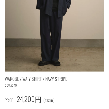
WAROBE / WA Y SHIRT / NAVY STRIPE
00WA349
24,200円
PRICE
( tax in )