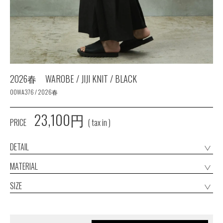
2026春 WAROBE / JIJI KNIT / BLACK
00WA376 / 2026春
23,100円
PRICE
( tax in )
DETAIL
MATERIAL
SIZE