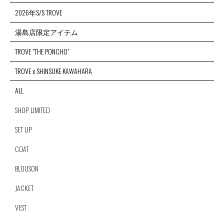
2026年S/S TROVE
湯島店限定アイテム
TROVE "THE PONCHO"
TROVE x SHINSUKE KAWAHARA
ALL
SHOP LIMITED
SET UP
COAT
BLOUSON
JACKET
VEST