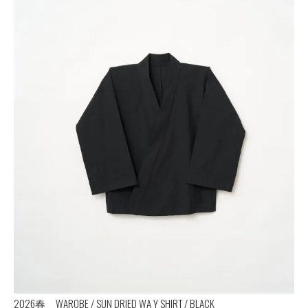
2026春 WAROBE / SUN DRIED WA Y SHIRT / BLACK