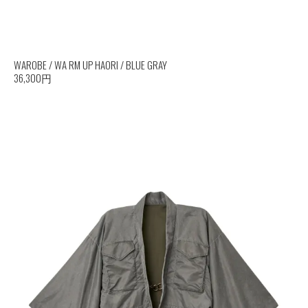
WAROBE / WA RM UP HAORI / BLUE GRAY
36,300円