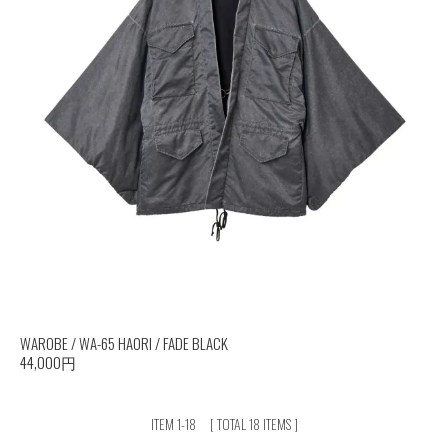
WAROBE / WA-65 HAORI / FADE BLACK
44,000円
ITEM 1-18
[ TOTAL 18 ITEMS ]