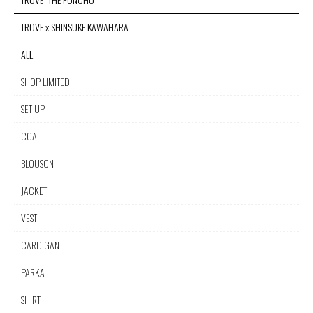
TROVE x SHINSUKE KAWAHARA
ALL
SHOP LIMITED
SET UP
COAT
BLOUSON
JACKET
VEST
CARDIGAN
PARKA
SHIRT