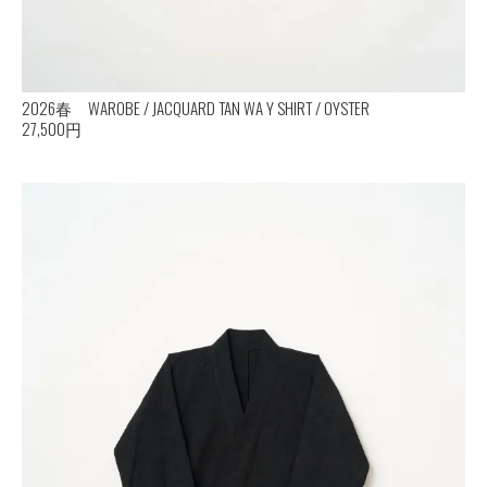
2026春 WAROBE / JACQUARD TAN WA Y SHIRT / OYSTER
27,500円