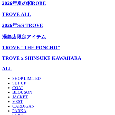
2026年夏の和ROBE
TROVE ALL
2026年S/S TROVE
湯島店限定アイテム
TROVE "THE PONCHO"
TROVE x SHINSUKE KAWAHARA
ALL
SHOP LIMITED
SET UP
COAT
BLOUSON
JACKET
VEST
CARDIGAN
PARKA